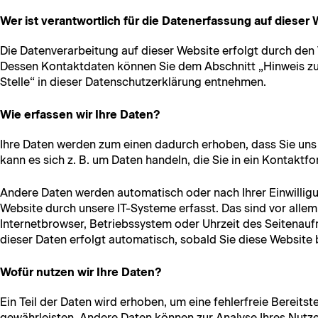
Wer ist verantwortlich für die Datenerfassung auf dieser
Die Daten­ver­ar­beitung auf dieser Web­site erfol­gt durch den 
Dessen Kon­tak­t­dat­en kön­nen Sie dem Abschnitt „Hin­weis zu
Stelle“ in dieser Daten­schutzerk­lärung entnehmen.
Wie erfassen wir Ihre Daten?
Ihre Dat­en wer­den zum einen dadurch erhoben, dass Sie uns di
kann es sich z. B. um Dat­en han­deln, die Sie in ein Kon­tak­t­fo
Andere Dat­en wer­den automa­tisch oder nach Ihrer Ein­willi
Web­site durch unsere IT-Sys­teme erfasst. Das sind vor allem t
Inter­net­brows­er, Betrieb­ssys­tem oder Uhrzeit des Seit­e­nauf
dieser Dat­en erfol­gt automa­tisch, sobald Sie diese Web­site 
Wofür nutzen wir Ihre Daten?
Ein Teil der Dat­en wird erhoben, um eine fehler­freie Bere­it­st
gewährleis­ten. Andere Dat­en kön­nen zur Analyse Ihres Nutzer