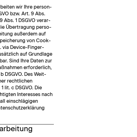
beit­en wir Ihre per­so­n­
DSGVO bzw. Art. 9 Abs.
 9 Abs. 1 DSGVO ver­ar­
 die Über­tra­gung per­so­
r­beitung außer­dem auf
 Spe­icherung von Cook­
B. via Device-Fin­ger­
zusät­zlich auf Grund­lage
­bar. Sind Ihre Dat­en zur
aß­nah­men erforder­lich,
it. b DSGVO. Des Weit­
n­er rechtlichen
 1 lit. c DSGVO. Die
htigten Inter­ess­es nach
all ein­schlägi­gen
aten­schutzerk­lärung
rarbeitung