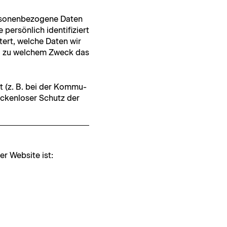
­n­en­be­zo­gene Dat­en
er­sön­lich iden­ti­fiziert
tert, welche Dat­en wir
und zu welchem Zweck das
t (z. B. bei der Kom­mu­
ck­en­los­er Schutz der
er Web­site ist: