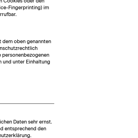
on Cook­ies oder den
ce-Fin­ger­print­ing) im
rrufbar.
mit dem oben genan­nten
n­schutzrechtlich
per­so­n­en­be­zo­ge­nen
 und unter Ein­hal­tung
ichen Dat­en sehr ernst.
h und entsprechend den
hutzerklärung.