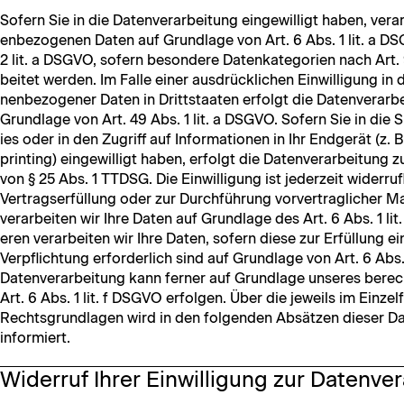
Sofern Sie in die Daten­ver­ar­beitung eingewil­ligt haben, ver­ar­
en­be­zo­ge­nen Dat­en auf Grund­lage von Art. 6 Abs. 1 lit. a 
2 lit. a DSGVO, sofern beson­dere Datenkat­e­gorien nach Art.
beit­et wer­den. Im Falle ein­er aus­drück­lichen Ein­willi­gung in
n­en­be­zo­gen­er Dat­en in Drittstaat­en erfol­gt die Daten­ver­a
Grund­lage von Art. 49 Abs. 1 lit. a DSGVO. Sofern Sie in die
ies oder in den Zugriff auf Infor­ma­tio­nen in Ihr Endgerät (z. 
print­ing) eingewil­ligt haben, erfol­gt die Daten­ver­ar­beitung 
von § 25 Abs. 1 TTDSG. Die Ein­willi­gung ist jed­erzeit wider­ruf
Ver­tragser­fül­lung oder zur Durch­führung vorver­traglich­er M
ver­ar­beit­en wir Ihre Dat­en auf Grund­lage des Art. 6 Abs. 1 l
eren ver­ar­beit­en wir Ihre Dat­en, sofern diese zur Erfül­lung ei
Verpflich­tung erforder­lich sind auf Grund­lage von Art. 6 Abs.
Daten­ver­ar­beitung kann fern­er auf Grund­lage unseres berec
Art. 6 Abs. 1 lit. f DSGVO erfol­gen. Über die jew­eils im Einzelf
Rechts­grund­la­gen wird in den fol­gen­den Absätzen dieser D
informiert.
Widerruf Ihrer Einwilligung zur Datenve