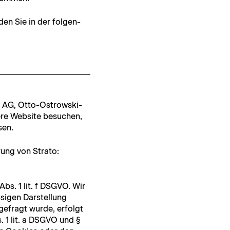
d­en Sie in der fol­gen­
to AG, Otto-Ostrows­ki-
sere Web­site besuchen,
sen.
rung von Stra­to:
Abs. 1 lit. f DSGVO. Wir
si­gen Darstel­lung
e­fragt wurde, erfol­gt
s. 1 lit. a DSGVO und §