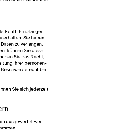
 Herkun­ft, Empfänger
u erhal­ten. Sie haben
at­en zu ver­lan­gen.
ben, kön­nen Sie diese
m haben Sie das Recht,
tung Ihrer per­so­n­en­
in Beschw­erderecht bei
­nen Sie sich jed­erzeit
ern
sch aus­gew­ertet wer­
grammen.