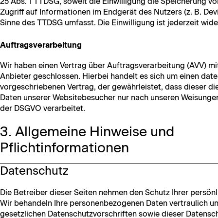
25 Abs. 1 TTDSG, soweit die Ein­willi­gung die Spe­icherung v
Zugriff auf Infor­ma­tio­nen im Endgerät des Nutzers (z. B. Devi
Sinne des TTDSG umfasst. Die Ein­willi­gung ist jed­erzeit wide
Auftragsverarbeitung
Wir haben einen Ver­trag über Auf­tragsver­ar­beitung (AVV) 
Anbi­eter geschlossen. Hier­bei han­delt es sich um einen date
vorgeschriebe­nen Ver­trag, der gewährleis­tet, dass dieser die 
Dat­en unser­er Web­sitebe­such­er nur nach unseren Weisun­gen
der DSGVO verarbeitet.
3. Allgemeine Hinweise und
Pflichtinformationen
Datenschutz
Die Betreiber dieser Seit­en nehmen den Schutz Ihrer per­sön­l
Wir behan­deln Ihre per­so­n­en­be­zo­ge­nen Dat­en ver­traulic
geset­zlichen Daten­schutzvorschriften sowie dieser Datensc