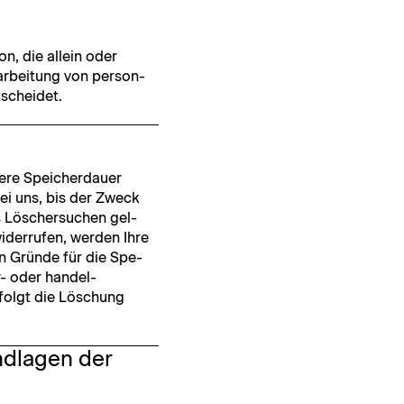
son, die allein oder
­beitung von per­so­n­
tscheidet.
ere Spe­icher­dauer
 bei uns, bis der Zweck
s Lösch­er­suchen gel­
ider­rufen, wer­den Ihre
en Gründe für die Spe­
r- oder han­del­
erfol­gt die Löschung
ndlagen der