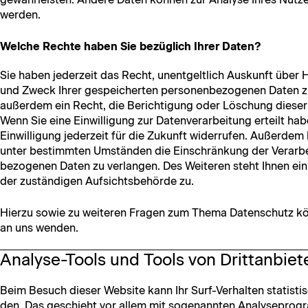
werden.
Welche Rechte haben Sie bezüglich Ihrer Daten?
Sie haben jed­erzeit das Recht, unent­geltlich Auskun­ft über
und Zweck Ihrer gespe­icherten per­so­n­en­be­zo­ge­nen Dat­en z
außer­dem ein Recht, die Berich­ti­gung oder Löschung dieser D
Wenn Sie eine Ein­willi­gung zur Daten­ver­ar­beitung erteilt ha
Ein­willi­gung jed­erzeit für die Zukun­ft wider­rufen. Außer­de
unter bes­timmten Umstän­den die Ein­schränkung der Ver­ar­bei
be­zo­ge­nen Dat­en zu ver­lan­gen. Des Weit­eren ste­ht Ihnen e
der zuständi­gen Auf­sichts­be­hörde zu.
Hierzu sowie zu weit­eren Fra­gen zum The­ma Daten­schutz kön
an uns wenden.
Analyse-Tools und Tools von Drittanbiet
Beim Besuch dieser Web­site kann Ihr Surf-Ver­hal­ten sta­tis­ti
den. Das geschieht vor allem mit soge­nan­nten Analysepro