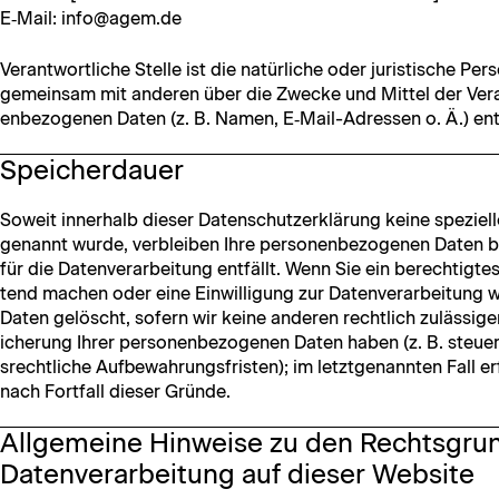
E‑Mail: info@agem.de
Ver­ant­wortliche Stelle ist die natür­liche oder juris­tis­che Per­
gemein­sam mit anderen über die Zwecke und Mit­tel der Ver­ar
en­be­zo­ge­nen Dat­en (z. B. Namen, E‑Mail-Adressen o. Ä.) en
Speicherdauer
Soweit inner­halb dieser Daten­schutzerk­lärung keine speziell
genan­nt wurde, verbleiben Ihre per­so­n­en­be­zo­ge­nen Dat­en
für die Daten­ver­ar­beitung ent­fällt. Wenn Sie ein berechtigte
tend machen oder eine Ein­willi­gung zur Daten­ver­ar­beitung w
Dat­en gelöscht, sofern wir keine anderen rechtlich zuläs­si­g
icherung Ihrer per­so­n­en­be­zo­ge­nen Dat­en haben (z. B. steue
srechtliche Auf­be­wahrungs­fris­ten); im let­zt­ge­nan­nten Fall 
nach Fort­fall dieser Gründe.
Allgemeine Hinweise zu den Rechtsgru
Datenverarbeitung auf dieser Website