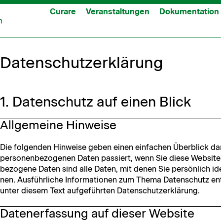
Curare
Veranstaltungen
Dokumentation
Datenschutzerklärung
1. Datenschutz auf einen Blick
Allgemeine Hinweise
Die fol­gen­den Hin­weise geben einen ein­fachen Überblick da
per­so­n­en­be­zo­ge­nen Dat­en passiert, wenn Sie diese Web­sit
be­zo­gene Dat­en sind alle Dat­en, mit denen Sie per­sön­lich ide
nen. Aus­führliche Infor­ma­tio­nen zum The­ma Daten­schutz en
unter diesem Text aufge­führten Datenschutzerklärung.
Datenerfassung auf dieser Website