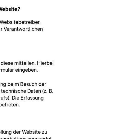
 Website?
Web­site­be­treiber.
r Ver­ant­wortlichen
ese mit­teilen. Hier­bei
r­mu­lar eingeben.
­gung beim Besuch der
ech­nis­che Dat­en (z. B.
rufs). Die Erfas­sung
betreten.
el­lung der Web­site zu
ver­hal­tens ver­wen­det