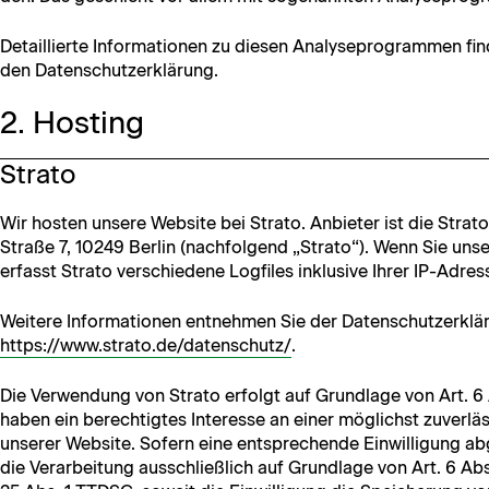
Detail­lierte Infor­ma­tio­nen zu diesen Analy­se­pro­gram­men fin
den Datenschutzerklärung.
2. Hosting
Strato
Wir hosten unsere Web­site bei Stra­to. Anbi­eter ist die Stra­
Straße 7, 10249 Berlin (nach­fol­gend „Stra­to“). Wenn Sie un
erfasst Stra­to ver­schiedene Log­files inklu­sive Ihrer IP-Adres
Weit­ere Infor­ma­tio­nen ent­nehmen Sie der Daten­schutzerk­lä
https://www.strato.de/datenschutz/
.
Die Ver­wen­dung von Stra­to erfol­gt auf Grund­lage von Art. 6 
haben ein berechtigtes Inter­esse an ein­er möglichst zuver­läs­
unser­er Web­site. Sofern eine entsprechende Ein­willi­gung abg
die Ver­ar­beitung auss­chließlich auf Grund­lage von Art. 6 Ab