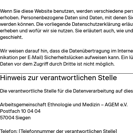
Wenn Sie diese Web­site benutzen, wer­den ver­schiedene per­so
erhoben. Per­so­n­en­be­zo­gene Dat­en sind Dat­en, mit denen Sie p
wer­den kön­nen. Die vor­liegende Daten­schutzerk­lärung erläu
erheben und wofür wir sie nutzen. Sie erläutert auch, wie 
geschieht.
Wir weisen darauf hin, dass die Datenüber­tra­gung im Inter­ne
nika­tion per E‑Mail) Sicher­heit­slück­en aufweisen kann. Ein lü
Dat­en vor dem Zugriff durch Dritte ist nicht möglich.
Hinweis zur verantwortlichen Stelle
Die ver­ant­wortliche Stelle für die Daten­ver­ar­beitung auf dies
Arbeits­ge­mein­schaft Eth­nolo­gie und Medi­zin – AGEM e.V.
Post­fach 10 04 04
57004 Siegen
Tele­fon: [Tele­fon­num­mer der ver­ant­wortlichen Stelle]