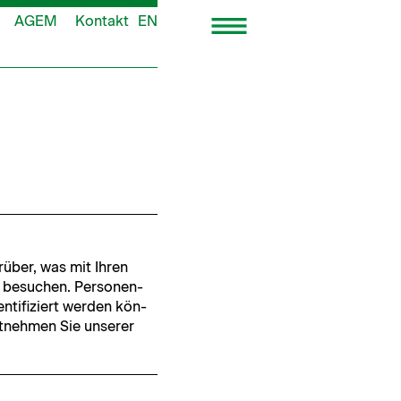
AGEM
Kontakt
EN
rüber, was mit Ihren
e besuchen. Per­so­n­en­
n­ti­fiziert wer­den kön­
t­nehmen Sie unser­er