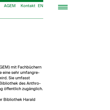
AGEM
Kontakt
EN
LAGEM) mit Fach­büch­ern
ie eine sehr umfan­gre­
wird. Sie umfasst
Bib­lio­thek des Anthro­
ng öffentlich zugänglich.
 Bib­lio­thek Har­ald