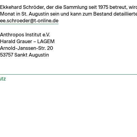
Ekke­hard Schröder, der die Samm­lung seit 1975 betreut, wird
Monat in St. Augustin sein und kann zum Bestand detail­lierte
ee.schroeder@t‑online.de
Anthro­pos Insti­tut e.V.
Har­ald Grauer – LAGEM
Arnold-Janssen-Str. 20
53757 Sankt Augustin
utz