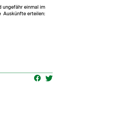
 unge­fähr ein­mal im
 Auskün­fte erteilen: