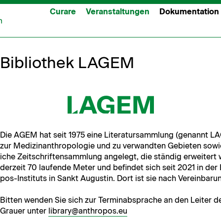
Curare
Veranstaltungen
Dokumentation
Bibliothek LAGEM
Die AGEM hat seit 1975 eine Lit­er­atur­samm­lung (genan­nt 
zur Medi­z­inan­thro­polo­gie und zu ver­wandten Gebi­eten sow
iche Zeitschriften­samm­lung angelegt, die ständig erweit­ert 
derzeit 70 laufende Meter und befind­et sich seit 2021 in der 
pos-Insti­tuts in Sankt Augustin. Dort ist sie nach Vere­in­baru
Bit­ten wen­den Sie sich zur Ter­minab­sprache an den Leit­er der
Grauer unter
library@anthropos.eu