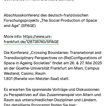
Abschlusskon­ferenz des deutsch-franzö­sis­chen
Forschung­spro­jek­ts „The Social Pro­duc­tion of Space
and Age” (SPAGE)
More info:
https://www.uni-
frankfurt.de/128738740/SPAGE
Die Kon­ferenz „Cross­ing Bound­aries: Transna­tion­al and
Trans­dis­ci­pli­nary Per­spec­tives on (Re)Configurations of
Space in Age­ing Soci­eties“ find­et am 26. & 27. Mai 2025
an der Goethe-Uni­ver­sität Frank­furt am Main, Cam­pus
Wes­t­end, Casi­no, Raum
1.801 (Renate von Met­zler-Saal) statt.
Es erwarten Sie span­nende Vorträge und Diskus­sio­nen
zu Per­spek­tiv­en auf das Zusam­men­spiel von Altern und
Raum aus unter­schiedlichen Diszi­plinen und Län­dern.
Das detail­lierte Pro­gramm find­en Sie hier: