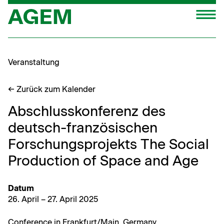
Zum
M
Inhalt
springen
Veranstaltung
← Zurück zum Kalender
Abschlusskonferenz des
deutsch-französischen
Forschungsprojekts The Social
Production of Space and Age
Datum
26. April – 27. April 2025
Con­fer­ence in Frankfurt/Main, Germany