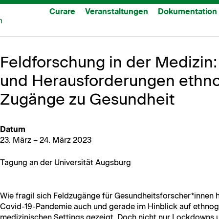
Curare
Veranstaltungen
Dokumentation
Feldforschung in der Medizin
und Herausforderungen ethno
Zugänge zu Gesundheit
Datum
23. März – 24. März 2023
Tagung an der Uni­ver­sität Augsburg
Wie frag­il sich Feldzugänge für Gesundheitsforscher*innen häu
Covid-19-Pan­demie auch und ger­ade im Hin­blick auf ethno­g
medi­zinis­chen Set­tings gezeigt. Doch nicht nur Lock­downs 