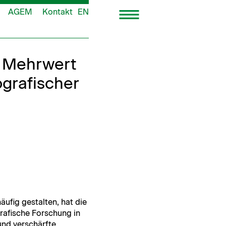
AGEM
Kontakt
EN
: Mehrwert
grafischer
­fig gestal­ten, hat die
rafis­che Forschung in
und ver­schärfte