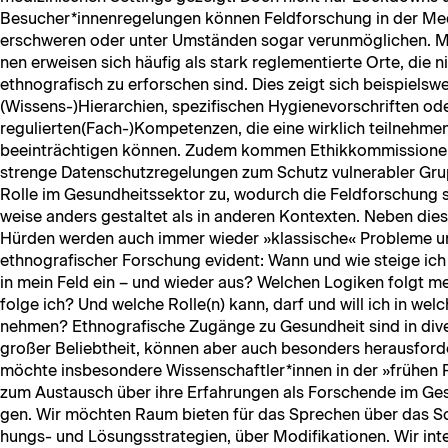
Besucher*innenregelungen kön­nen Feld­forschung in der Medi­
erschw­eren oder unter Umstän­den sog­ar verun­möglichen. Medi­
nen erweisen sich häu­fig als stark regle­men­tierte Orte, die ni
ethno­grafisch zu erforschen sind. Dies zeigt sich beispiel­s
(Wissens-)Hierarchien, spez­i­fis­chen Hygien­evorschriften od
regulierten(Fach-)Kompetenzen, die eine wirk­lich teil­nehm
beein­trächti­gen kön­nen. Zudem kom­men Ethikkom­mis­sio­n
strenge Daten­schutzregelun­gen zum Schutz vul­ner­a­bler Gr
Rolle im Gesund­heitssek­tor zu, wodurch die Feld­forschung 
weise anders gestal­tet als in anderen Kon­tex­ten. Neben diesen
Hür­den wer­den auch immer wieder »klas­sis­che« Prob­leme u
ethno­grafis­ch­er Forschung evi­dent: Wann und wie steige ic
in mein Feld ein – und wieder aus? Welchen Logiken fol­gt m
folge ich? Und welche Rolle(n) kann, darf und will ich in welc
nehmen? Ethno­grafis­che Zugänge zu Gesund­heit sind in dive
großer Beliebtheit, kön­nen aber auch beson­ders her­aus­for
möchte ins­beson­dere Wissenschaftler*innen in der »frühen P
zum Aus­tausch über ihre Erfahrun­gen als Forschende im Ges
gen. Wir möcht­en Raum bieten für das Sprechen über das Sc
hungs- und Lösungsstrate­gien, über Mod­i­fika­tio­nen. Wir int