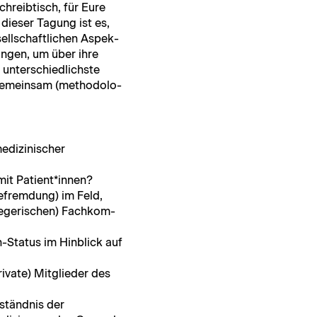
chreibtisch, für Eure
l dieser Tagung ist es,
sellschaftlichen Aspek­
n­gen, um über ihre
unter­schiedlich­ste
gemein­sam (method­ol­o­
i­zinis­ch­er
mit Patient*innen?
frem­dung) im Feld,
legerischen) Fachkom­
-Status im Hin­blick auf
i­vate) Mit­glieder des
ständ­nis der