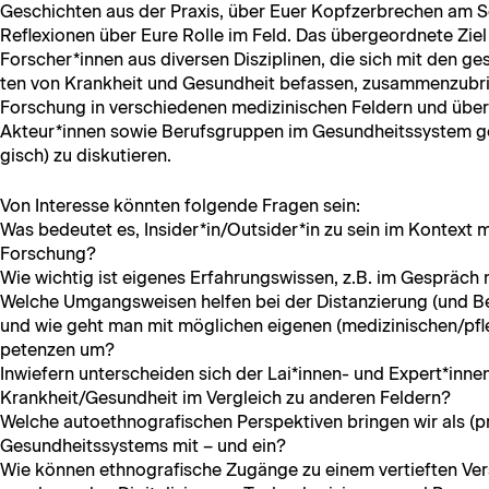
Geschicht­en aus der Prax­is, über Euer Kopfzer­brechen am S
Reflex­io­nen über Eure Rolle im Feld. Das über­ge­ord­nete Zie
Forscher*innen aus diversen Diszi­plinen, die sich mit den ge
ten von Krankheit und Gesund­heit befassen, zusam­men­zubri
Forschung in ver­schiede­nen medi­zinis­chen Feldern und über 
Akteur*innen sowie Beruf­s­grup­pen im Gesund­heitssys­tem 
gisch) zu diskutieren.
Von Inter­esse kön­nten fol­gende Fra­gen sein:
Was bedeutet es, Insider*in/Outsider*in zu sein im Kon­text med
Forschung?
Wie wichtig ist eigenes Erfahrungswis­sen, z.B. im Gespräch 
Welche Umgangsweisen helfen bei der Dis­tanzierung (und Be
und wie geht man mit möglichen eige­nen (medizinischen/pf
pe­ten­zen um?
Inwiefern unter­schei­den sich der Lai*innen- und Expert*innen
Krankheit/Gesundheit im Ver­gle­ich zu anderen Feldern?
Welche autoethno­grafis­chen Per­spek­tiv­en brin­gen wir als (pr
Gesund­heitssys­tems mit – und ein?
Wie kön­nen ethno­grafis­che Zugänge zu einem ver­tieften Ver­