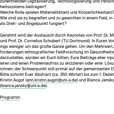
zunehmenden Dig­i­tal­isierung, Tech­nol­o­gisierung und Per­so
heitssys­tems beitragen?
Welche Rolle spie­len Materialität(en) und Körperlichkeit(en)
Wie sind sie zu begreifen und zu gewicht­en in einem Feld, in 
als Dreh- und Angelpunkt fungiert?
Ger­ahmt wird der Aus­tausch durch Keynotes von Prof. Dr. Mile
und Prof. Dr. Cor­nelius Schu­bert (TU Dort­mund). In Euren Vor
ings weniger um das große Ganze gehen. Um den Mehrw­ert, 
forderun­gen ethno­grafis­ch­er Feld­forschung im Gesund­heits
darzustellen, wür­den wir Euch bit­ten, Eure Beiträge eher input
ieren und einen Prob­le­maufriss zu skizzieren oder eine Lös
ich­nen; der Schw­er­punkt soll primär auf der gemein­samen Di
Bitte schickt Euer Abstract (ca. 350 Wörter) bis zum 1. Dez
Kristin Augst (
ann.kristin.augst@uni‑a.de
) und Bian­ca Jan­sk
(
bianca.jansky@uni‑a.de
).
Pro­gramm