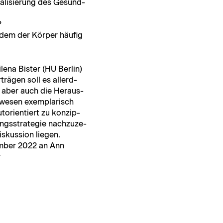
n­al­isierung des Gesund­
?
dem der Kör­p­er häu­fig
­na Bis­ter (HU Berlin)
trä­gen soll es allerd­
aber auch die Her­aus­
we­sen exem­plar­isch
o­ri­en­tiert zu konzip­
ungsstrate­gie nachzuze­
skus­sion liegen.
em­ber 2022 an Ann
y