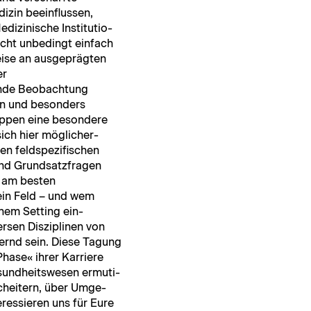
zin bee­in­flussen,
zinis­che Insti­tu­tio­
cht unbe­d­ingt ein­fach
weise an aus­geprägten
er
ende Beobach­tung
en und beson­ders
up­pen eine beson­dere
sich hier möglicher­
 feld­spez­i­fis­chen
nd Grund­satzfra­gen
h am besten
ein Feld – und wem
hem Set­ting ein­
rsen Diszi­plinen von
dernd sein. Diese Tagung
hase« ihrer Kar­riere
und­heitswe­sen ermuti­
heit­ern, über Umge­
er­essieren uns für Eure