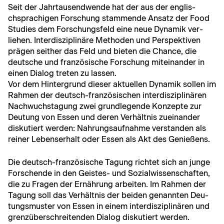
Seit der Jahrtausendwende hat der aus der englis­
chsprachi­gen Forschung stam­mende Ansatz der Food
Stud­ies dem Forschungs­feld eine neue Dynamik ver­
liehen. Inter­diszi­plinäre Meth­o­d­en und Per­spek­tiv­en
prä­gen sei­ther das Feld und bieten die Chance, die
deutsche und franzö­sis­che Forschung miteinan­der in
einen Dia­log treten zu lassen.
Vor dem Hin­ter­grund dieser aktuellen Dynamik sollen im
Rah­men der deutsch-franzö­sis­chen inter­diszi­plinären
Nach­wuch­sta­gung zwei grundle­gende Konzepte zur
Deu­tung von Essen und deren Ver­hält­nis zueinan­der
disku­tiert wer­den: Nahrungsauf­nahme ver­standen als
rein­er Lebenser­halt oder Essen als Akt des Genießens.
Die deutsch-franzö­sis­che Tagung richtet sich an junge
Forschende in den Geistes- und Sozial­wis­senschaften,
die zu Fra­gen der Ernährung arbeit­en. Im Rah­men der
Tagung soll das Ver­hält­nis der bei­den genan­nten Deu­
tungsmuster von Essen in einem inter­diszi­plinären und
gren­züber­schre­i­t­en­den Dia­log disku­tiert werden.