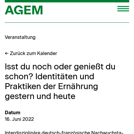
Zum
M
Inhalt
springen
Veranstaltung
← Zurück zum Kalender
Isst du noch oder genießt du
schon? Identitäten und
Praktiken der Ernährung
gestern und heute
Datum
16. Juni 2022
Inter­diszi­plinäre deutsch-franzö­sis­che Nach­wuch­sta­