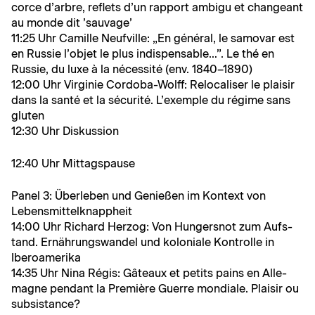
corce d’ar­bre, reflets d’un rap­port ambigu et changeant
au monde dit ’sauvage’
11:25 Uhr Camille Neufville: „En général, le samovar est
en Russie l’ob­jet le plus indis­pens­able…”. Le thé en
Russie, du luxe à la néces­sité (env. 1840–1890)
12:00 Uhr Vir­ginie Cor­do­ba-Wolff: Relo­calis­er le plaisir
dans la san­té et la sécu­rité. L’ex­em­ple du régime sans
gluten
12:30 Uhr Diskussion
12:40 Uhr Mittagspause
Pan­el 3: Über­leben und Genießen im Kon­text von
Lebensmittelknappheit
14:00 Uhr Richard Her­zog: Von Hunger­snot zum Auf­s­
tand. Ernährungswan­del und kolo­niale Kon­trolle in
Iberoamerika
14:35 Uhr Nina Régis: Gâteaux et petits pains en Alle­
magne pen­dant la Pre­mière Guerre mon­di­ale. Plaisir ou
subsistance?