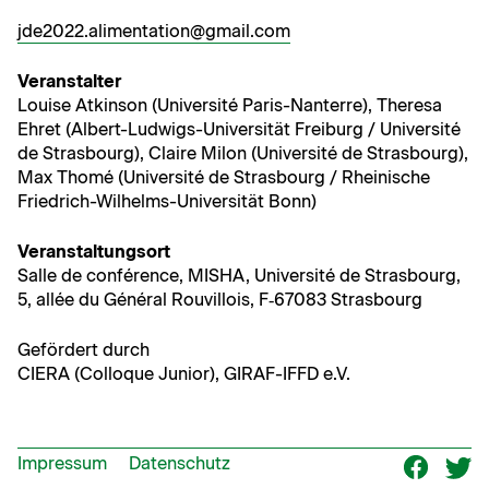
jde2022.alimentation@gmail.com
Ver­anstal­ter
Louise Atkin­son (Uni­ver­sité Paris-Nan­terre), There­sa
Ehret (Albert-Lud­wigs-Uni­ver­sität Freiburg / Uni­ver­sité
de Stras­bourg), Claire Milon (Uni­ver­sité de Stras­bourg),
Max Thomé (Uni­ver­sité de Stras­bourg / Rheinis­che
Friedrich-Wil­helms-Uni­ver­sität Bonn)
Ver­anstal­tung­sort
Salle de con­férence, MISHA, Uni­ver­sité de Stras­bourg,
5, allée du Général Rou­vil­lois, F‑67083 Strasbourg
Gefördert durch
CIERA (Col­loque Junior), GIRAF-IFFD e.V.
Impressum
Datenschutz