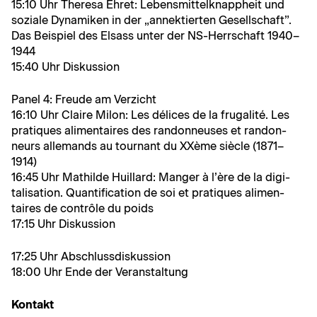
15:10 Uhr There­sa Ehret: Lebens­mit­telk­nap­pheit und
soziale Dynamiken in der „annek­tierten Gesellschaft”.
Das Beispiel des Elsass unter der NS-Herrschaft 1940–
1944
15:40 Uhr Diskussion
Pan­el 4: Freude am Verzicht
16:10 Uhr Claire Milon: Les délices de la fru­gal­ité. Les
pra­tiques ali­men­taires des ran­don­neuses et ran­don­
neurs alle­mands au tour­nant du XXème siè­cle (1871–
1914)
16:45 Uhr Mathilde Huil­lard: Manger à l’ère de la dig­i­
tal­i­sa­tion. Quan­tifi­ca­tion de soi et pra­tiques ali­men­
taires de con­trôle du poids
17:15 Uhr Diskussion
17:25 Uhr Abschlussdiskussion
18:00 Uhr Ende der Veranstaltung
Kon­takt