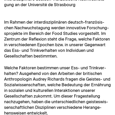
gung an der Uni­ver­sité de Strasbourg
Im Rah­men der inter­diszi­plinären deutsch-franzö­sis­
chen Nach­wuch­sta­gung wer­den inno­v­a­tive Forschung­
spro­jek­te im Bere­ich der Food Stud­ies vorgestellt. Im
Zen­trum der Reflex­ion ste­ht die Frage, welche Fak­toren
in ver­schiede­nen Epochen bzw. in unser­er Gegen­wart
das Ess- und Trinkver­hal­ten von Indi­viduen und
Gesellschaften bestimmten.
Welche Fak­toren bes­tim­men unser Ess- und Trinkver­
hal­ten? Aus­ge­hend von den Arbeit­en der britis­chen
Anthro­polo­gin Audrey Richards fra­gen die Geistes- und
Sozial­wis­senschaften, welche Bedeu­tung der Ernährung
in sozialen und kul­turellen Inter­ak­tio­nen unser­er
Gesellschaften zukommt. Um dieser Fragestel­lung
nachzuge­hen, haben die unter­schiedlichen geis­teswis­
senschaftlichen Diszi­plinen ver­schiedene Herange­
hensweisen entwickelt.