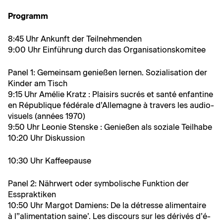
Pro­gramm
8:45 Uhr Ankun­ft der Teilnehmenden
9:00 Uhr Ein­führung durch das Organisationskomitee
Pan­el 1: Gemein­sam genießen ler­nen. Sozial­i­sa­tion der
Kinder am Tisch
9:15 Uhr Amélie Kratz : Plaisirs sucrés et san­té enfan­tine
en République fédérale d’Allemagne à tra­vers les audio­
vi­suels (années 1970)
9:50 Uhr Leonie Stenske : Genießen als soziale Teilhabe
10:20 Uhr Diskussion
10:30 Uhr Kaffeepause
Pan­el 2: Nährw­ert oder sym­bol­is­che Funk­tion der
Esspraktiken
10:50 Uhr Mar­got Damiens: De la détresse ali­men­taire
à l”alimentation saine’. Les dis­cours sur les dérivés d’é­