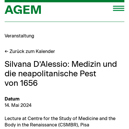
Zum
M
Inhalt
springen
Veranstaltung
← Zurück zum Kalender
Silvana D’Alessio: Medizin und
die neapolitanische Pest
von 1656
Datum
14. Mai 2024
Lec­ture at Cen­tre for the Study of Med­i­cine and the
Body in the Renais­sance (CSMBR), Pisa