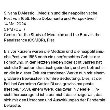
Sil­vana D’A­lessio: „Medi­zin und die neapoli­tanis­che
Pest von 1656. Neue Doku­mente und Perspektiven”
14 Mai 2024
5 PM (CET)
Cen­tre for the Study of Med­i­cine and the Body in the
Renais­sance (CSMBR), Pisa
Bis vor kurzem waren die Medi­zin und die neapoli­tanis­
che Pest von 1656 noch ein uner­forscht­es Gebi­et der
Forschung. In den let­zten sieben oder acht Jahren hat
sich die Sit­u­a­tion drastisch geän­dert, und wir betra­cht­
en die in dieser Zeit ent­stande­nen Werke nun mit einem
größeren Bewusst­sein für ihre Bedeu­tung. Dies ist der
Fall bei Geron­i­mo Gat­tas Di una gravis­si­ma peste
(Neapel, 1659), einem Werk, das zwar in viel­er­lei Hin­
sicht her­aus­ra­gend ist, aber nicht das einzige war, das
sich mit den Ursachen und Auswirkun­gen der Pan­demie
befasste.