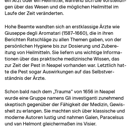
ein Arzt oder ein Heilmit­tel, während sich die Vorstel­lun­
gen über das Wesen und die möglichen Heilmit­tel im
Laufe der Zeit veränderten.
Hohe Beamte wandten sich an erstk­las­sige Ärzte wie
Giuseppe degli Aro­matari (1587–1660), die in ihren
Bericht­en Ratschläge zu allen The­men gaben, von der
per­sön­lichen Hygiene bis zur Dosierung und Zubere­
itung von Heilmit­teln. Sie liefern uns wichtige Infor­ma­
tio­nen über das prak­tis­che medi­zinis­che Wis­sen, das
zur Zeit der Pest in Neapel vorhan­den war. Let­ztlich hat­
te die Pest sog­ar Auswirkun­gen auf das Selb­stver­
ständ­nis der Ärzte.
Schon bald nach dem „Trau­ma” von 1656 in Neapel
wurde eine Gruppe namens Gli inves­ti­gan­ti zunehmend
skep­tisch gegenüber der Fähigkeit der Medi­zin, Gewis­
sheit zu erlan­gen. Sie macht­en sich über klas­sis­che und
mod­erne Autoren lustig und nah­men Galen, Paracel­sus
und van Hel­mont gle­icher­maßen ins Visier.