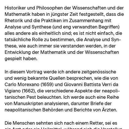
His­torik­er und Philosophen der Wis­senschaften und der
Math­e­matik haben in jüng­ster Zeit fest­gestellt, dass die
Rhetorik und die Prak­tiken im Zusam­men­hang mit
Analyse und Syn­these (und eng ver­wandten Begrif­f­en)
alles andere als ein­heitlich sind; es ist nicht ein­fach, die
tat­säch­liche Rolle zu bes­tim­men, die Analyse und Syn­
these, wie auch immer sie ver­standen wer­den, in der
Entwick­lung der Math­e­matik und der Wis­senschaften
gespielt haben.
In diesem Vor­trag werde ich andere zeit­genös­sis­che
und wenig bekan­nte Quellen besprechen, wie die von
Car­lo Morex­ano (1659) und Gio­van­ni Bat­tista Ver­ri da
Vigiano (1662), die ver­schiedene Aspek­te der neapoli­
tanis­chen Pest beleucht­en. Ich werde auch eine Rei­he
von Manuskripten analysieren, darunter Briefe der
neapoli­tanis­chen Behör­den und Berichte von Ärzten.
Die Men­schen sehn­ten sich nach einem Ret­ter, sei es