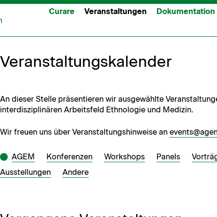
Curare
Veranstaltungen
Dokumentation
Veranstaltungskalender
An dieser Stelle präsentieren wir ausgewählte Veranstaltun
interdisziplinären Arbeitsfeld Ethnologie und Medizin.
Wir freuen uns über Veranstaltungshinweise an
events@age
AGEM
Kon­feren­zen
Work­shops
Pan­els
Vorträ
Ausstel­lun­gen
Andere